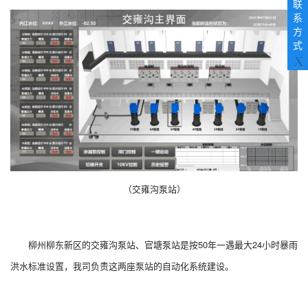
search
联
result.
系
Touch
方
device
式
users
X
can
use
touch
and
swipe
gestures.
（交雍沟泵站）
柳州柳东新区的交雍沟泵站、官塘泵站是按50年一遇最大24小时暴雨
洪水标准设置，我司负责这两座泵站的自动化系统建设。