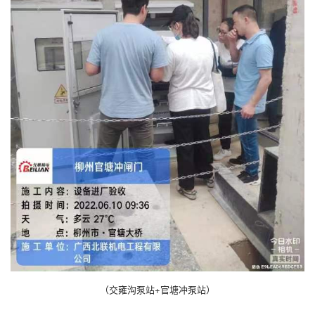
（交雍沟泵站+官塘冲泵站）