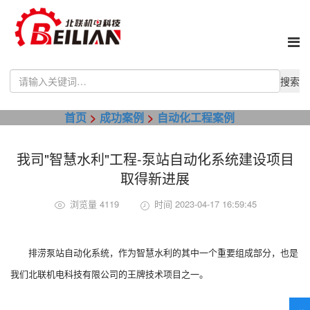
Use
the
up
首页
成功案例
自动化工程案例
and
down
arrows
我司"智慧水利"工程-泵站自动化系统建设项目
to
select
取得新进展
a
result.
浏览量 4119
时间 2023-04-17 16:59:45
Press
enter
to
排涝泵站自动化系统，作为智慧水利的其中一个重要组成部分，也是
go
to
我们北联机电科技有限公司的王牌技术项目之一。
the
selected