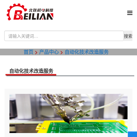
Use
the
up
首页
产品中心
自动化技术改造服务
and
down
arrows
to
自动化技术改造服务
select
a
result.
Press
enter
to
go
to
the
selected