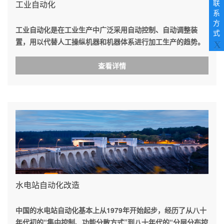
search
工业自动化
联
result.
系
Touch
方
工业自动化是在工业生产中广泛采用自动控制、自动调整装
device
式
users
置，用以代替人工操纵机器和机器体系进行加工生产的趋势。
X
can
在工业生产自动化条件下，人只是间接地照管和监督机器进行
use
生产。
查看详情
touch
and
swipe
gestures.
水电站自动化改造
中国的水电站自动化基本上从1979年开始起步，经历了从八十
年代初的“集中控制、功能分散方式”到八十年代的“分层分布控