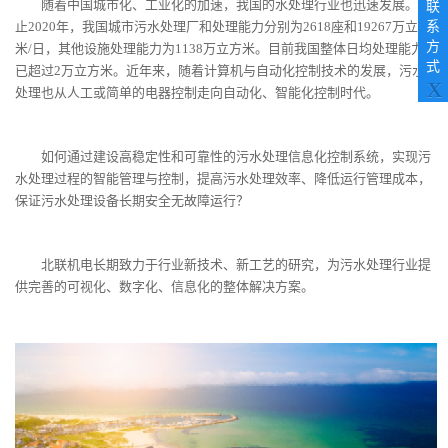
search
随着中国城市化、工业化的加速，我国的水处理行业也迅速发展。截
联
result.
止2020年，我国城市污水处理厂和处理能力分别为2618座和19267万立方
系
Touch
方
米/日，其他设施处理能力为1138万立方米。目前我国整体日均处理能力
device
式
已超过2万立方米。近年来，随着计算机与自动化控制技术的发展，污水
users
X
处理也从人工或简单的电器控制走向自动化、智能化控制时代。
can
use
touch
如何通过建设高稳定性和可靠性的污水处理信息化控制系统，实现污
and
水处理过程的智能管理与控制，提高污水处理效率、降低运行管理成本，
swipe
gestures.
保证污水处理设备长期安全无故障运行？
北联机电长期致力于行业新技术、新工艺的研究，为污水处理行业提
供完善的可视化、数字化、信息化的整体解决方案。