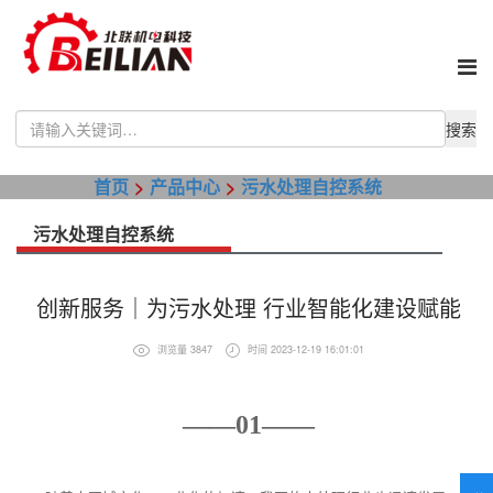
Use
the
up
首页
产品中心
污水处理自控系统
and
down
arrows
污水处理自控系统
to
select
a
创新服务｜为污水处理 行业智能化建设赋能
result.
Press
浏览量 3847
时间 2023-12-19 16:01:01
enter
to
go
——01——
to
the
selected