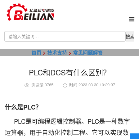
Use
the
up
首页
技术支持
常见问题解答
and
down
arrows
PLC和DCS有什么区别？
to
select
a
浏览量 3765
时间 2023-03-30 10:29:37
result.
Press
enter
什么是PLC？
to
go
PLC是可编程逻辑控制器。PLC是一种数字
to
the
运算器，用于自动化控制工程。它可以实现数
selected