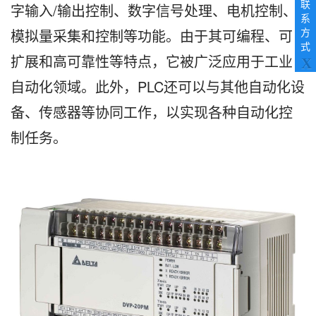
search
联
字输入/输出控制、数字信号处理、电机控制、
result.
系
Touch
模拟量采集和控制等功能。由于其可编程、可
方
device
式
users
扩展和高可靠性等特点，它被广泛应用于工业
X
can
自动化领域。此外，PLC还可以与其他自动化设
use
touch
备、传感器等协同工作，以实现各种自动化控
and
swipe
制任务。
gestures.